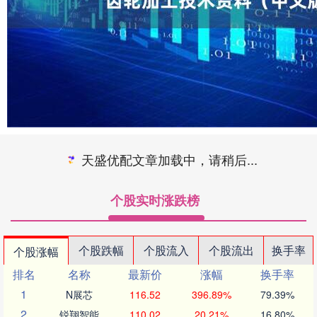
天盛优配文章加载中，请稍后...
个股实时涨跌榜
个股跌幅
个股流入
个股流出
换手率
个股涨幅
排名
名称
最新价
涨幅
换手率
1
N展芯
116.52
396.89%
79.39%
2
锐翔智能
110.02
20.21%
16.80%