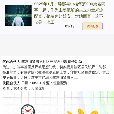
2025年1月，滕娜与中核华辉200余名同
事一起，作为主动疏解的央企力量米涂
配资，整装奔赴雄安。对她而言，这不
仅是一次工....
01-19
米涂配资
优配合伙人 李营街道培文社区开展反邪教宣传活动
为进一步筑牢基层反邪教思想防线，切实提升辖区居民识邪、防邪、
拒邪能力，有效铲除邪教滋生蔓延的土壤，守护社区和谐稳定、群众
安居乐业，近日，济宁市任城区李营街道培文....
优配合伙人
日期：08-01
来源：恒指配资
查看：
104
分类：
天盛优配