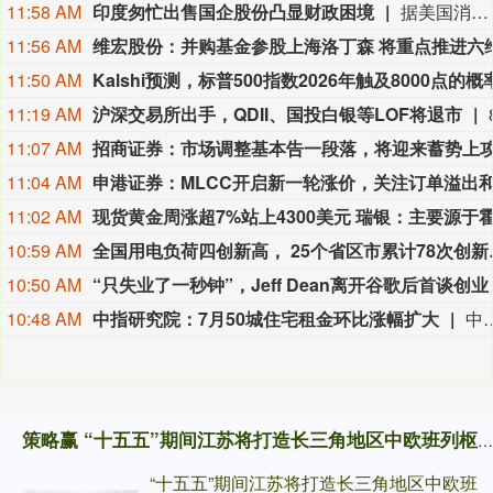
11:58 AM
印度匆忙出售国企股份凸显财政困境
据美国消费者新闻与商业频道网站8月5日报道，印度政府今年一直急于出售其在国有企业的股份。到目前为止，该国已经减持了10家国有企业的股份，今年共筹集资金超过6200亿卢比（约合65亿美元）。当通胀压力和财政限制可能抑制政府支出时，印度很难保住全球增长最快的大型经济体的地位。报道称，但印度不能失去其经济增长优势，因为它正在争夺全球投资者的注意力。这些投资者已经把印度放在了次要位置，因为他们专注于人工智能驱动的业务，而这正是这个南亚国家的经济增长故事所缺失的。（参考消息）
11:56 AM
11:50 AM
11:19 AM
沪深交易所出手，QDII、国投白银等LOF将退市
11:07 AM
11:04 AM
11:02 AM
10:59 AM
全国用电负荷
10:50 AM
“只失业了一秒钟”，Jeff Dean离开谷歌后首谈创业
10:48 AM
中指研究院：7月50城住宅租金环比涨幅扩大
中指研究院发文称，7月，高校毕业季租赁需求集中释放，全国住房租赁市场进入传统旺季，50城住宅平均租金延续上涨态势，环比涨幅进一步扩大。一线
策略赢 “十五五”期间江苏将打造长三角地区中欧班列枢纽
“十五五”期间江苏将打造长三角地区中欧班