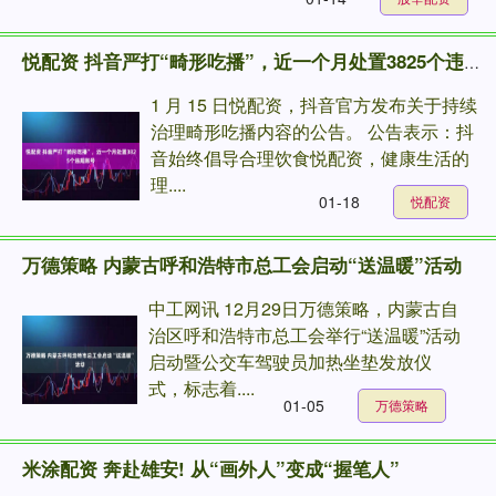
悦配资 抖音严打“畸形吃播”，近一个月处置3825个违规账号
1 月 15 日悦配资，抖音官方发布关于持续
治理畸形吃播内容的公告。 公告表示：抖
音始终倡导合理饮食悦配资，健康生活的
理....
01-18
悦配资
万德策略 内蒙古呼和浩特市总工会启动“送温暖”活动
中工网讯 12月29日万德策略，内蒙古自
治区呼和浩特市总工会举行“送温暖”活动
启动暨公交车驾驶员加热坐垫发放仪
式，标志着....
01-05
万德策略
米涂配资 奔赴雄安! 从“画外人”变成“握笔人”