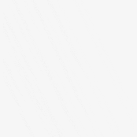
天盛优配
01-08
“十五五”期间江苏将打造长三角地区中欧班列枢纽 策略赢 中新社南京
1月7日电 (记者 朱晓颖)2026年江苏省交通运输工
万全之策 兰州银行新注册《智能客服系统V2.1.0》项目的软
件著作权
国内实盘配资
12-31
本站消息，近日兰州银行（001227）新注册了《智能客服系统
V2.1.0》项目的软件著作权。今年以来兰州银行新注册软件著
股莘配资 【场面】华为科学家出门就能春看花秋赏景，西岑
科创中心配套河道整治工程收官
天盛优配
01-14
华为科学家出门，春能看花秋可赏景。上海西岑科创中心配套河道整
治工程圆满收官，一幅生态与科技交融的画卷缓缓展开。 2026
悦配资 抖音严打“畸形吃播”，近一个月处置3825个违规账号
天盛优配
01-18