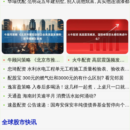
华瑞优配 范明花五年建别墅, 别人说他炫富, 其实他连油漆都
牛顾问策略 《北京市推动总部企业高质量发展的若干措施》发布
火牛配资 高层震荡频发，国际体育巨头都在焦虑什么？
忠琦配资 水利水电工程单元工程施工质量检验表、验收表填表基本
配股宝 300元的燃气灶和3000元的有什么区别? 看完邻居
逸富盈策略 入春后多喝汤！这几样一起煮，上桌只一口就打开味蕾
天通盈 海南封关逾半月 消费活水如何涌动?
速盈配资 公告速递：国寿安保安丰纯债债券基金暂停向个人投资者
全球股市快讯