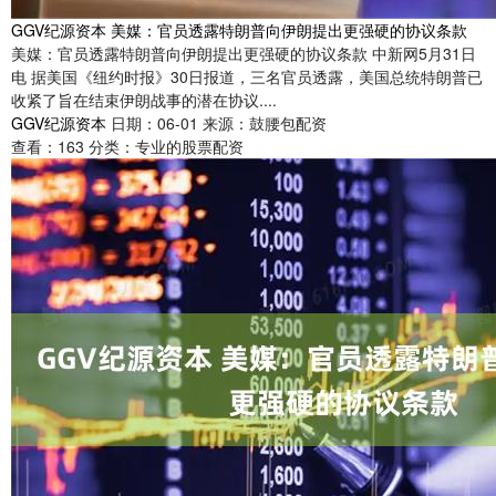
GGV纪源资本 美媒：官员透露特朗普向伊朗提出更强硬的协议条款
美媒：官员透露特朗普向伊朗提出更强硬的协议条款 中新网5月31日
电 据美国《纽约时报》30日报道，三名官员透露，美国总统特朗普已
收紧了旨在结束伊朗战事的潜在协议....
GGV纪源资本
日期：06-01
来源：鼓腰包配资
查看：
163
分类：
专业的股票配资