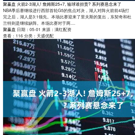
聚赢盘 火箭2-3湖人! 詹姆斯25+7, 输球谁担责? 系列赛悬念来了
NBA季后赛继续进行西部首轮G5的焦点对决，湖人对阵火箭前4场打
完之后，湖人是3:1领先。本场比赛迎来了里夫斯的复出，东契奇和杜
兰特则是继续缺阵。本场比赛对于两....
聚赢盘
日期：05-01
来源：满红配资
查看：
116
分类：
天盛优配