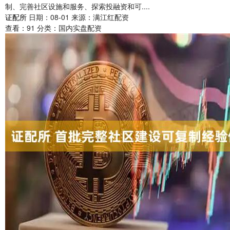
制、完善社区设施和服务、探索投融资和可....
证配所
日期：08-01
来源：满江红配资
查看：
91
分类：
国内实盘配资