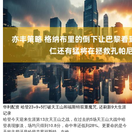
华利配资 哈登23+9+5打破天王山和福斯特双重魔咒, 还刷新9大生涯
记录
哈登今天迎来生涯第13次天王山之战，在过去的5场天王山大战中哈
登表现惨淡，场均只得到10.8分，命中率还低到28%。更要命的是今
天的主裁还是哈登克星福斯特，在他....